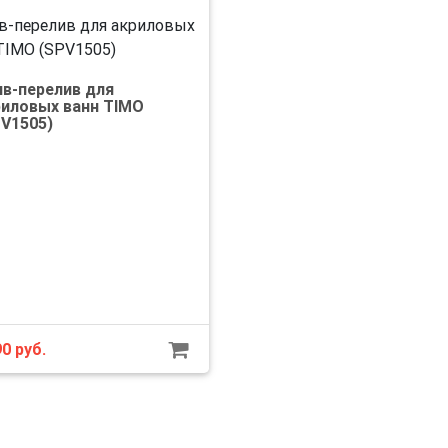
ив-перелив для
риловых ванн TIMO
PV1505)
90
руб.