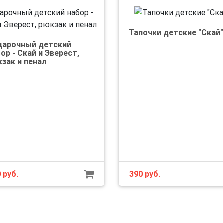
Тапочки детские "Скай"
дарочный детский
ор - Скай и Эверест,
зак и пенал
0
руб.
390
руб.