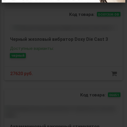
Код товара:
DOXY3UK-DB
Черный жезловый вибратор Doxy Die Cast 3
Доступные варианты:
черный
27620
руб.
Код товара:
06651
Аквамариновый вакуумный стимулятор