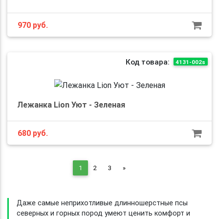
970
руб.
Код товара:
4131-002s
Лежанка Lion Уют - Зеленая
680
руб.
Next
1
2
3
»
Даже самые неприхотливые длинношерстные псы
северных и горных пород умеют ценить комфорт и