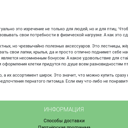
туально это изречение не только для людей, но и для птиц. Чт
овывать свои потребности в физической нагрузке. А как это с
тных, но чрезвычайно полезных аксессуаров. Это лестницы, жёр
вать свои лапки, крылья, да и просто отлично поднимет себе н
о является несомненным бонусом. А какое удовольствие для ст
 оформления клетки придутся по душе всем разновидностям пт
, а их ассортимент широк. Это значит, что можно купить сразу
предпочтения пернатого питомца. Если ему что-либо не понрави
ИНФОРМАЦИЯ
Способы доставки
Партнёрская программа