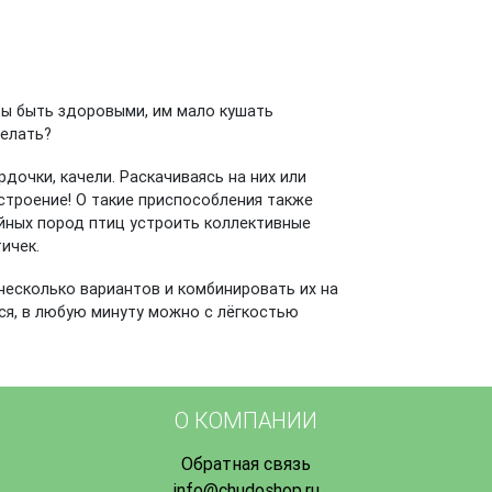
обы быть здоровыми, им мало кушать
делать?
дочки, качели. Раскачиваясь на них или
астроение! О такие приспособления также
айных пород птиц устроить коллективные
ичек.
 несколько вариантов и комбинировать их на
тся, в любую минуту можно с лёгкостью
О КОМПАНИИ
Обратная связь
info@chudoshop.ru