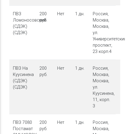
ПВЗ
200
Нет
1 дн.
Россия,
Ломоносовский
руб.
Москва,
(СДЭК)
Москва,
(СДЭК)
ул.
Университетский
проспект,
23 корп.4
ПВЗ На
200
Нет
1 дн.
Россия,
Куусинена
руб.
Москва,
(СДЭК)
Москва,
(СДЭК)
ул.
Куусинена,
11, корп.
3
ПВЗ 7080
200
Нет
1 дн.
Россия,
Постамат
руб.
Москва,