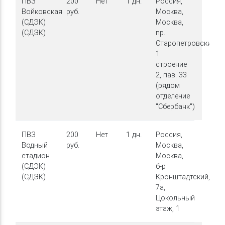
ПВЗ
200
Нет
1 дн.
Россия,
Войковская
руб.
Москва,
(СДЭК)
Москва,
(СДЭК)
пр.
Старопетровский,
1
строение
2, пав. 33
(рядом
отделение
"Сбербанк")
ПВЗ
200
Нет
1 дн.
Россия,
Водный
руб.
Москва,
стадион
Москва,
(СДЭК)
б-р
(СДЭК)
Кронштадтский,
7а,
Цокольный
этаж, 1