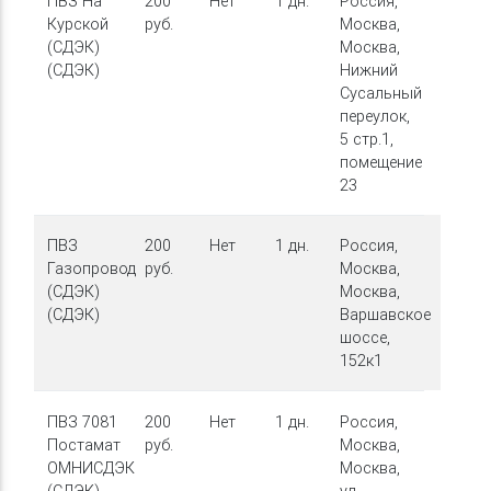
ПВЗ На
200
Нет
1 дн.
Россия,
Курской
руб.
Москва,
(СДЭК)
Москва,
(СДЭК)
Нижний
Сусальный
переулок,
5 стр.1,
помещение
23
ПВЗ
200
Нет
1 дн.
Россия,
Газопровод
руб.
Москва,
(СДЭК)
Москва,
(СДЭК)
Варшавское
шоссе,
152к1
ПВЗ 7081
200
Нет
1 дн.
Россия,
Постамат
руб.
Москва,
ОМНИСДЭК
Москва,
(СДЭК)
ул.