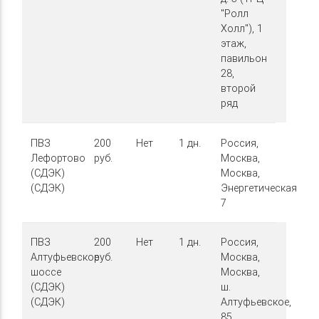
"Ролл
Холл"), 1
этаж,
павильон
28,
второй
ряд
ПВЗ
200
Нет
1 дн.
Россия,
Лефортово
руб.
Москва,
(СДЭК)
Москва,
(СДЭК)
Энергетическая,
7
ПВЗ
200
Нет
1 дн.
Россия,
Алтуфьевское
руб.
Москва,
шоссе
Москва,
(СДЭК)
ш.
(СДЭК)
Алтуфьевское,
85