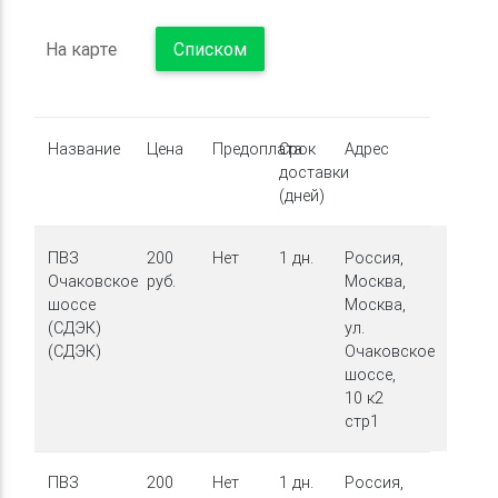
На карте
Списком
Название
Цена
Предоплата
Срок
Адрес
доставки
(дней)
ПВЗ
200
Нет
1 дн.
Россия,
Очаковское
руб.
Москва,
шоссе
Москва,
(СДЭК)
ул.
(СДЭК)
Очаковское
шоссе,
10 к2
стр1
ПВЗ
200
Нет
1 дн.
Россия,