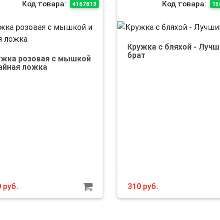
Код товара:
Код товара:
4167813
15
Кружка с бляхой - Лучш
брат
ужка розовая с мышкой
чайная ложка
0
руб.
310
руб.