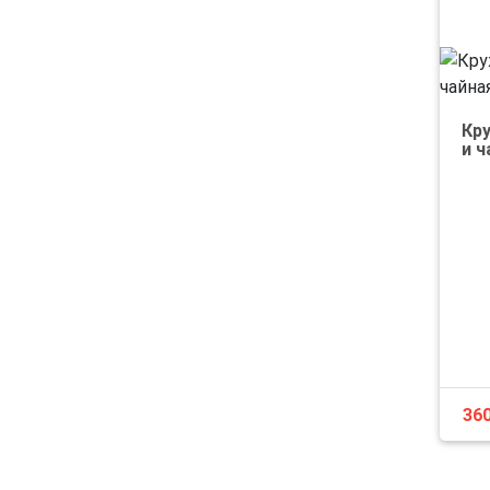
Кр
и 
36