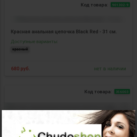
Код товара:
901302-9
Красная анальная цепочка Black Red - 31 см.
Доступные варианты:
красный
680
руб.
нет в наличии
Код товара:
356003
×
Мятная силиконовая анальная цепочка Froggy -
27,4 см.