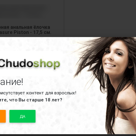
рная анальная ёлочка
asure Piston - 17,5 см.
тупные варианты:
рный
ание!
рисутствует контент для взрослых!
те, что Вы старше 18 лет?
0
руб.
ДА