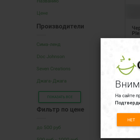
Названию
Цене
Производители
Че
Ple
Дос
Сима-ленд
че
Doc Johnson
Seven Creations
Джага-Джага
Вним
На сайте п
ПОКАЗАТЬ ВСЕ
Подтверди
Фильтр по цене
95
НЕТ
до 500 руб
500 руб - 1000 руб