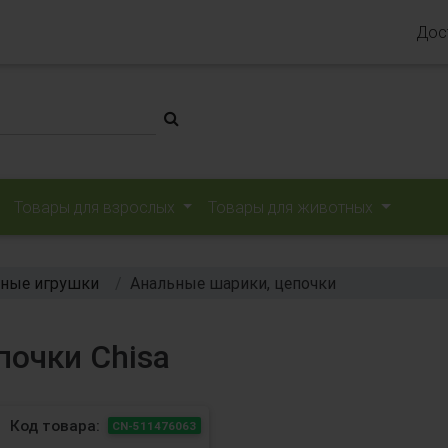
Дос
Товары для взрослых
Товары для животных
ные игрушки
Анальные шарики, цепочки
почки Chisa
Код товара:
CN-511476063