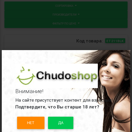
СОРТИРОВКА:
ПРОИЗВОДИТЕЛИ
ФИЛЬТР ПО ЦЕНЕ
Код товара:
ET211BLK
×
Черные анальные бусы Heart Lover - 18,5 см.
Доступные варианты:
черный
Внимание!
На сайте присутствует контент для взрослых!
2720
руб.
нет в наличии
Подтвердите, что Вы старше 18 лет?
НЕТ
ДА