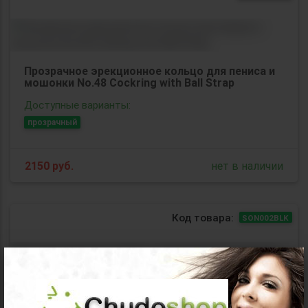
Прозрачное эрекционное кольцо для пениса и
мошонки No.48 Cockring with Ball Strap
Доступные варианты:
прозрачный
2150
руб.
нет в наличии
Код товара:
SON002BLK
×
Чёрная анальная пробка с эрекционным
кольцом SONO №2 - 11,4 см.