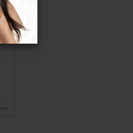
it
ичии