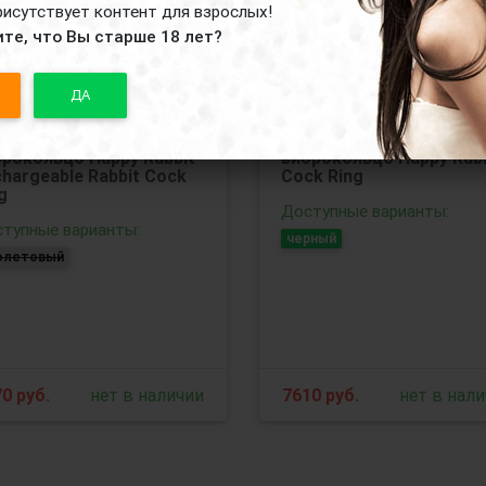
рисутствует контент для взрослых!
те, что Вы старше 18 лет?
ДА
олетовое эрекционное
Черное эрекционное
рокольцо Happy Rabbit
виброкольцо Happy Rabb
hargeable Rabbit Cock
Cock Ring
g
Доступные варианты:
тупные варианты:
черный
олетовый
70
руб.
нет в наличии
7610
руб.
нет в нал