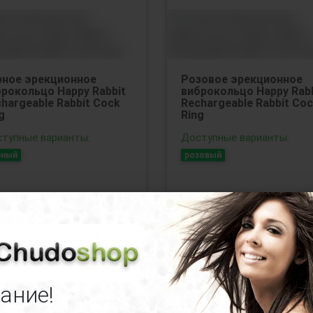
рное эрекционное
Розовое эрекционное
рокольцо Happy Rabbit
виброкольцо Happy Rabb
hargeable Rabbit Cock
Rechargeable Rabbit Co
g
Ring
тупные варианты:
Доступные варианты:
рный
розовый
40
руб.
6970
руб.
нет в нал
ание!
Код товара:
Код товара:
84681