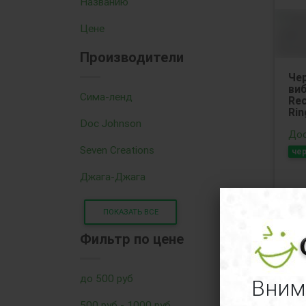
Названию
Цене
Производители
Че
виб
Сима-ленд
Rec
Rin
Doc Johnson
Дос
Seven Creations
че
Джага-Джага
ПОКАЗАТЬ ВСЕ
Фильтр по цене
59
до 500 руб
Вним
500 руб - 1000 руб