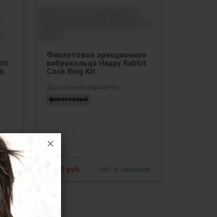
Фиолетовое эрекционное
it
виброкольцо Happy Rabbit
ck
Cock Ring Kit
Доступные варианты:
фиолетовый
×
ичии
6740
руб.
нет в наличии
73137