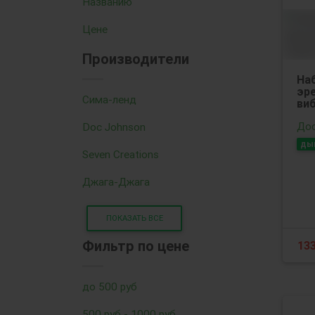
Названию
Цене
Производители
На
эр
Сима-ленд
виб
Дос
Doc Johnson
ды
Seven Creations
Джага-Джага
ПОКАЗАТЬ ВСЕ
Фильтр по цене
13
до 500 руб
500 руб - 1000 руб