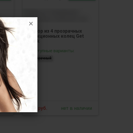
×
Набор из 4 прозрачных
эрекционных колец Get
Lock
g
Доступные варианты:
прозрачный
ичии
940
руб.
нет в наличии