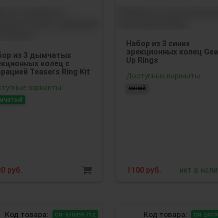
Набор из 3 синих
эрекционных колец Gea
бор из 3 дымчатых
Up Rings
екционных колец с
рацией Teasers Ring Kit
Доступные варианты:
тупные варианты:
синий
мчатый
30
руб.
1100
руб.
нет в нал
Код товара:
Код товара:
CN-370395712
CN-2403