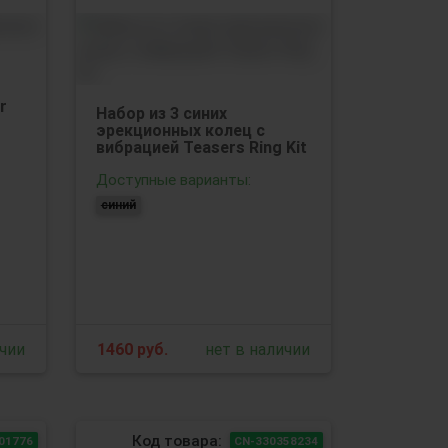
r
Набор из 3 синих
эрекционных колец с
вибрацией Teasers Ring Kit
Доступные варианты:
синий
ичии
1460
руб.
нет в наличии
Код товара:
01776
CN-330358234