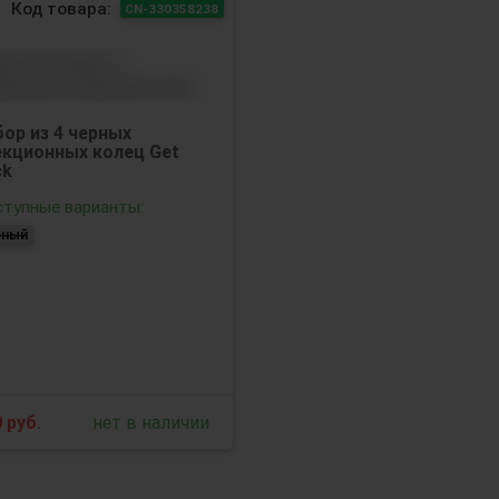
Код товара:
CN-330358238
ор из 4 черных
екционных колец Get
ck
тупные варианты:
рный
0
руб.
нет в наличии