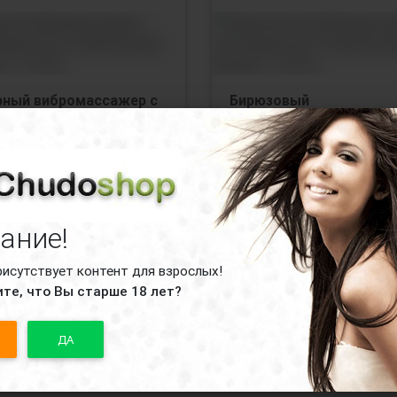
рный вибромассажер с
Бирюзовый
иторальным
вибромассажер с
мулятором Soraya 2 -
клиторальным
см.
стимулятором Soraya 2 
22 см.
тупные варианты:
Доступные варианты:
рный
бирюзовый
ание!
рисутствует контент для взрослых!
те, что Вы старше 18 лет?
330
руб.
37400
руб.
нет в нал
ДА