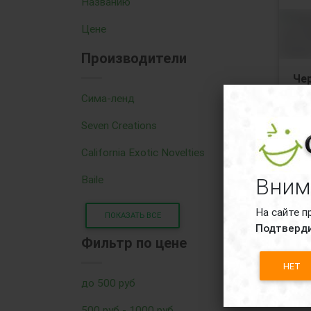
Названию
Цене
Производители
Че
кл
Сима-ленд
сти
22 
Seven Creations
Дос
California Exotic Novelties
че
Baile
Вним
На сайте п
ПОКАЗАТЬ ВСЕ
Подтверди
Фильтр по цене
46
НЕТ
до 500 руб
500 руб - 1000 руб