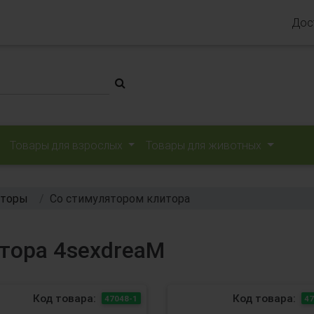
Дос
Товары для взрослых
Товары для животных
аторы
Со стимулятором клитора
тора 4sexdreaM
Код товара:
Код товара:
47048-1
47