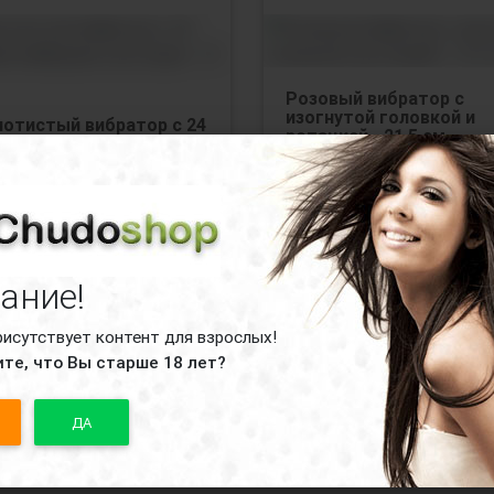
Розовый вибратор с
изогнутой головкой и
лотистый вибратор с 24
ротацией - 21,5 см.
дами вибрации и
ации - 21 см.
Доступные варианты:
тупные варианты:
розовый
лотистый
ание!
рисутствует контент для взрослых!
те, что Вы старше 18 лет?
30
руб.
нет в наличии
2870
руб.
нет в нал
ДА