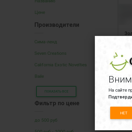
Названию
Цене
Производители
Зо
ви
Сима-ленд
рот
Дос
Seven Creations
зо
California Exotic Novelties
Baile
Вним
На сайте п
ПОКАЗАТЬ ВСЕ
Подтверди
Фильтр по цене
42
НЕТ
до 500 руб
500 руб - 1000 руб