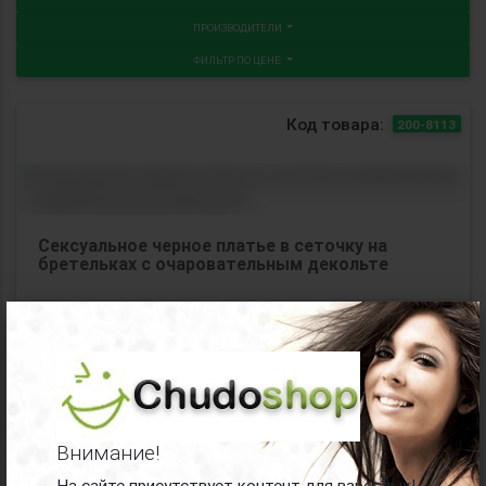
ПРОИЗВОДИТЕЛИ
ФИЛЬТР ПО ЦЕНЕ
Код товара:
200-8113
Сексуальное черное платье в сеточку на
бретельках с очаровательным декольте
×
620
руб.
Код товара:
200-2031
Внимание!
На сайте присутствует контент для взрослых!