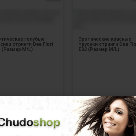
отические голубые
Эротические красные
сики стринги Dea Fiori
трусики стринги Dea Fio
 (Размер M/L)
Е33 (Размер M/L)
0
руб.
340
руб.