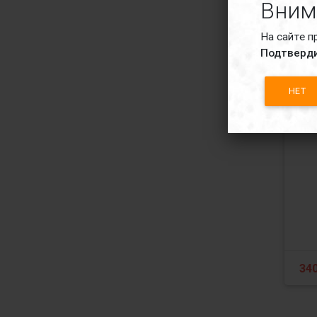
Вним
На сайте п
Подтверди
НЕТ
Эр
Тру
Е36
34