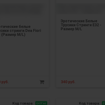
Эротические Белые
Трусики Стринги Е32 -
отические белые
Размер M/L
сики стринги Dea Fiori
 (Размер M/L)
0
руб.
340
руб.
Код товара:
Код товара:
Е47Гml
Е