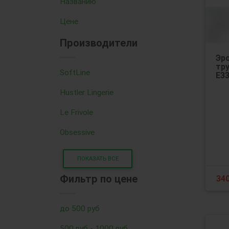
Названию
Цене
Производители
Эр
тру
SoftLine
Е33
Hustler Lingerie
Le Frivole
Obsessive
ПОКАЗАТЬ ВСЕ
Фильтр по цене
34
до 500 руб
500 руб - 1000 руб