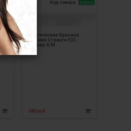
Код товара:
32kml
Е32ksm
Эротические Красные
Трусики Стринги Е32 -
Размер S/М
340
руб.