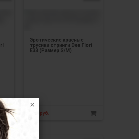
Эротические красные
ri
трусики стринги Dea Fiori
Е33 (Размер S/М)
×
340
руб.