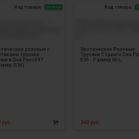
Код товара:
Код товара:
Е47Фsm
Е
отические розовые с
Эротические Розовые
нтиками трусики
Трусики Стринги Dea Fio
инги Dea Fiori Е47
Е35 - Размер M/L
змер S/М)
0
руб.
340
руб.