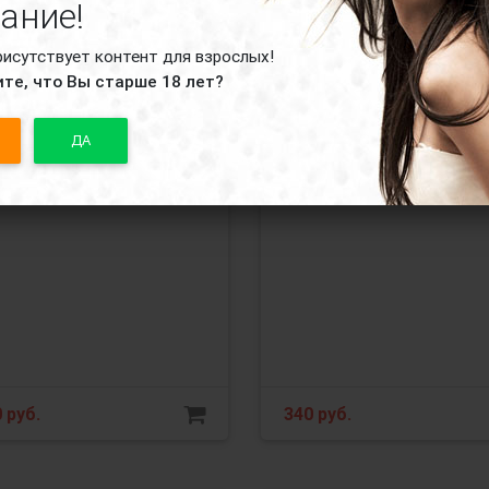
ание!
Код товара:
Код товара:
Е36Кml
Е
рисутствует контент для взрослых!
те, что Вы старше 18 лет?
Эротические Красные
ДА
Трусики Стринги Е32 -
отические Красные
Размер M/L
сики Стринги Dea Fiori
 - Размер M/L
0
руб.
340
руб.