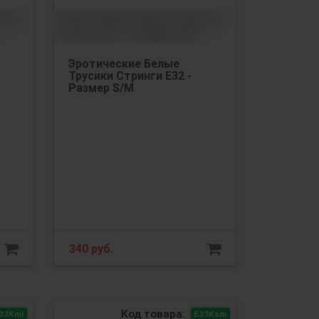
Эротические Белые
Трусики Стринги Е32 -
Размер S/М
340
руб.
Код товара:
33Kml
Е33Ksm