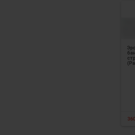
Эр
ба
стр
(Ра
36