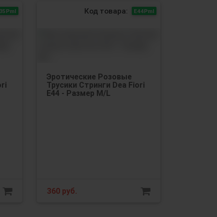
Код товара:
35Рml
Е44Pml
Эротические Розовые
ri
Трусики Стринги Dea Fiori
Е44 - Размер M/L
360
руб.