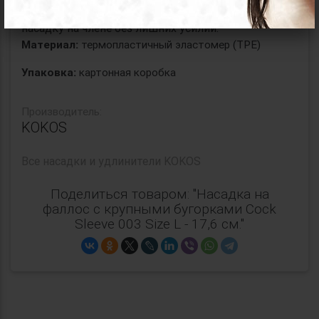
основания позволяет надежно фиксировать
насадку на члене без лишних усилий.
Материал:
термопластичный эластомер (TPE)
Упаковка:
картонная коробка
Производитель:
KOKOS
Все
насадки и удлинители KOKOS
Поделиться товаром: "Насадка на
фаллос с крупными бугорками Cock
Sleeve 003 Size L - 17,6 см."