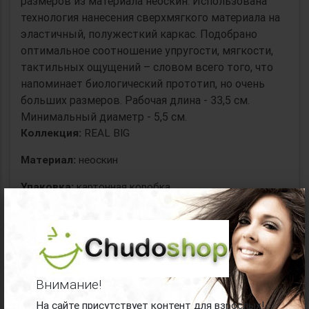
размеров из материала неоскин. Использована
технология нанесения сверхмягкого материала на
эластичный, полужесткий каркас. Подобрано
оптимальное соотношение упругости, мягкости,
тактильных ощущений – словом всего того, что
напоминает биологический прототип, но очень
больших размеров. Рабочая длина - 33,5 см.
Минимальный диаметр - 5,5 см.
Коллекция:
REAL BIG
Материал:
неоскин
Упаковка:
картонная коробка
×
Производитель:
LOVETOY (А-Полимер)
Все
гиганты LOVETOY (А-Полимер)
Внимание!
Поделиться товаром: "Телесный
На сайте присутствует контент для взрослых!