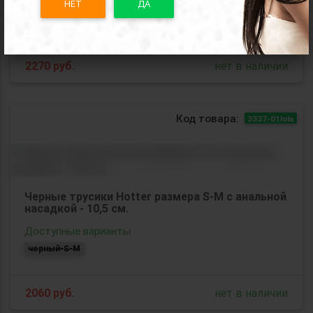
Доступные варианты:
НЕТ
ДА
черный-S-M
2270
руб.
нет в наличии
Код товара:
3337-01lola
Черные трусики Hotter размера S-M с анальной
насадкой - 10,5 см.
Доступные варианты:
черный-S-M
2060
руб.
нет в наличии