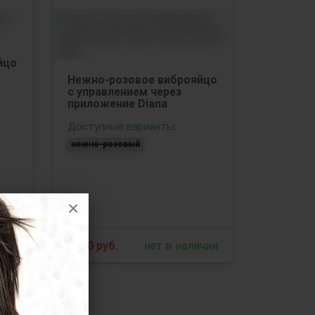
йцо
Нежно-розовое виброяйцо
с управлением через
приложение Diana
Доступные варианты:
нежно-розовый
×
ичии
1950
руб.
нет в наличии