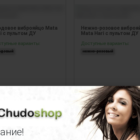
рдовое виброяйцо Mata
Нежно-розовое виброя
i с пультом ДУ
Mata Hari с пультом ДУ
тупные варианты:
Доступные варианты:
рдовый
нежно-розовый
90
руб.
нет в наличии
2430
руб.
нет в нал
ание!
Код товара:
1800-02Lola