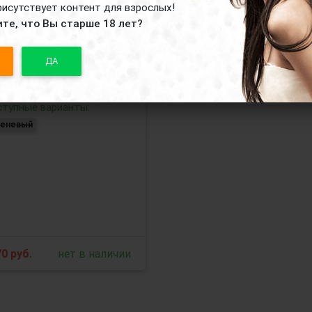
рисутствует контент для взрослых!
те, что Вы старше 18 лет?
ДА
реневое виброяйцо
a Hari с пультом ДУ
тупные варианты:
реневый
70
руб.
нет в наличии