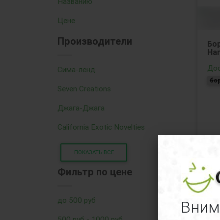
Названию
Цене
Производители
Бо
Har
Дос
Сима-ленд
бо
Seven Creations
Джага-Джага
California Exotic Novelties
ПОКАЗАТЬ ВСЕ
Фильтр по цене
31
до 500 руб
Вним
500 руб - 1000 руб