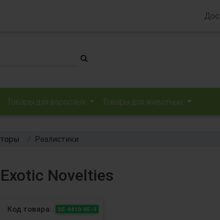
Дос
Товары для взрослых
Товары для животных
аторы
Реалистики
Exotic Novelties
Код товара:
SE-4410-65-3