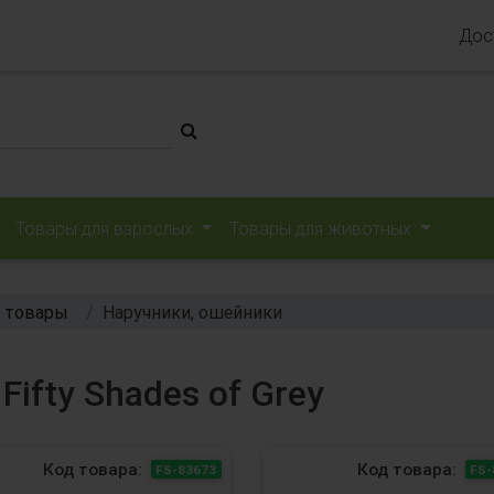
Дос
Товары для взрослых
Товары для животных
 товары
Наручники, ошейники
ifty Shades of Grey
Код товара:
Код товара:
FS-83673
FS-