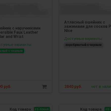
Атласный ошейник с
зажимами для сосков P
ейник с наручниками
Nice
ersible Faux Leather
lar and Wrist
Доступные варианты:
тупные варианты:
серебристый с черным
сный с черным
90
руб.
3840
руб.
нет в нал
Код товара:
Код товара:
FS-83668
FS-