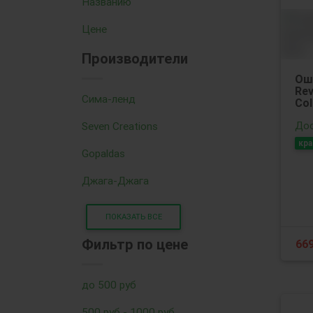
Названию
Цене
Производители
Ош
Rev
Сима-ленд
Col
Дос
Seven Creations
кра
Gopaldas
Джага-Джага
ПОКАЗАТЬ ВСЕ
Фильтр по цене
66
до 500 руб
500 руб - 1000 руб