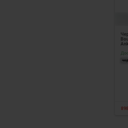
Че
Bou
Ank
Дос
че
89