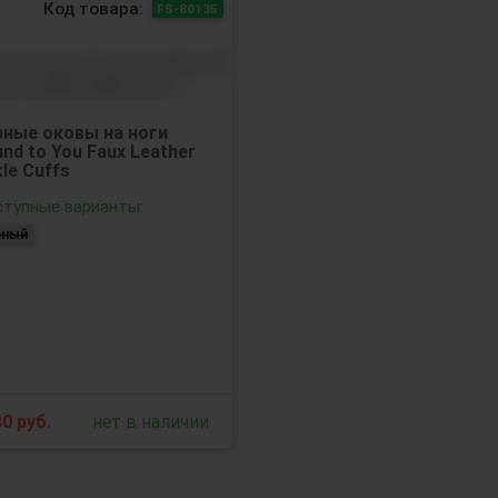
Код товара:
FS-80135
рные оковы на ноги
nd to You Faux Leather
le Cuffs
тупные варианты:
рный
80
руб.
нет в наличии