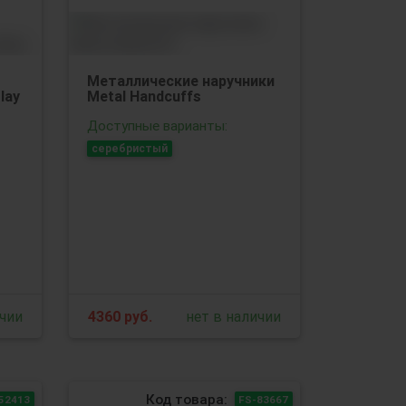
Металлические наручники
lay
Metal Handcuffs
Доступные варианты:
серебристый
ичии
4360
руб.
нет в наличии
Код товара:
52413
FS-83667