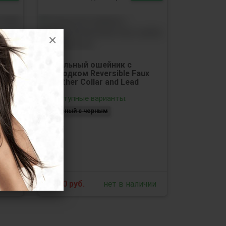
×
Стильный ошейник с
поводком Reversible Faux
Leather Collar and Lead
Доступные варианты:
красный с черным
ичии
6430
руб.
нет в наличии