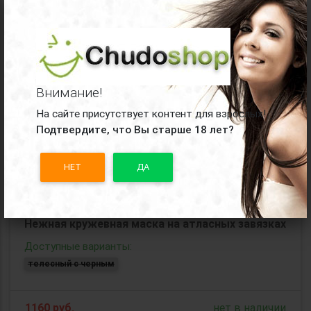
×
Лаконичная атласная маска
Доступные варианты:
черный
Внимание!
1210
руб.
нет в наличии
На сайте присутствует контент для взрослых!
Подтвердите, что Вы старше 18 лет?
Код товара:
06705
НЕТ
ДА
Нежная кружевная маска на атласных завязках
Доступные варианты:
телесный с черным
1160
руб.
нет в наличии