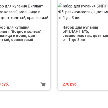
бор для купания
Набор для купания
лант "Водное колесо",
БИПЛАНТ №5,
ьница и ковш, цвет
резинопластик, цвет ми
лтый, оранжевый
от 1 до 3 лет
0
руб.
270
руб.