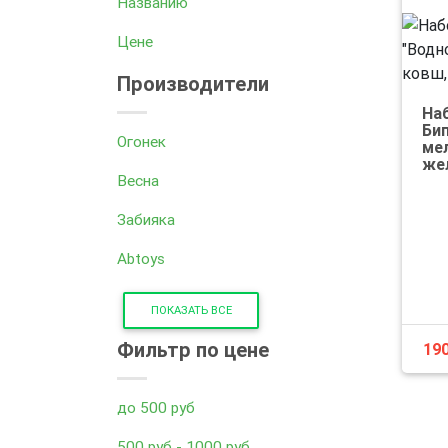
Названию
Цене
Производители
На
Бип
Огонек
мел
же
Весна
Забияка
Abtoys
ПОКАЗАТЬ ВСЕ
Фильтр по цене
19
до 500 руб
500 руб - 1000 руб