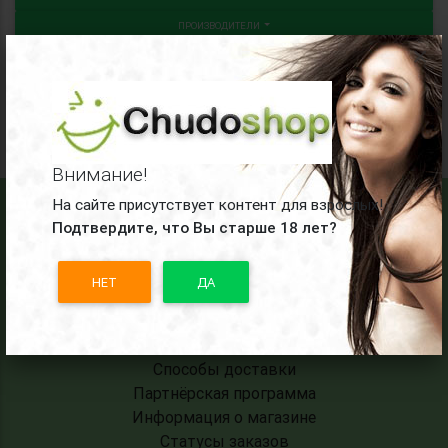
ПРОИЗВОДИТЕЛИ
×
ФИЛЬТР ПО ЦЕНЕ
Извините, товаров не найдено!
Внимание!
На сайте присутствует контент для взрослых!
СОЦИАЛЬНЫЕ СЕТИ
Подтвердите, что Вы старше 18 лет?
НЕТ
ДА
ИНФОРМАЦИЯ
Способы доставки
Партнёрская программа
Информация о магазине
Статусы заказов