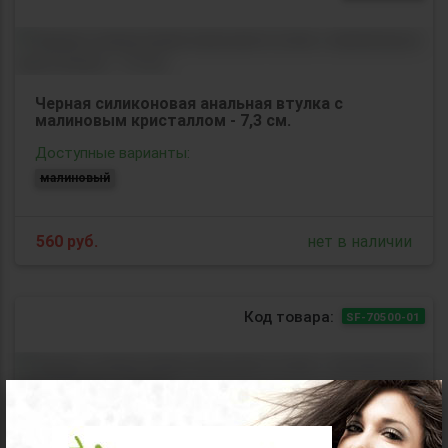
Черная силиконовая анальная втулка с
малиновым кристаллом - 7,3 см.
Доступные варианты:
малиновый
560
руб.
нет в наличии
Код товара:
SF-70500-01
×
Черная силиконовая анальная втулка с
прозрачным кристаллом - 7,3 см.