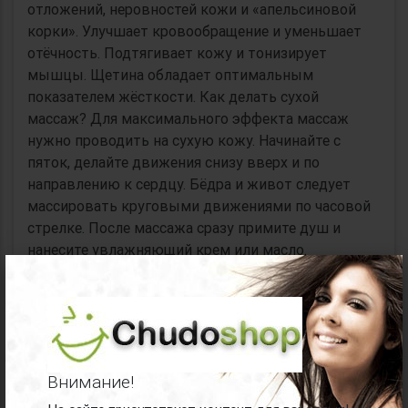
отложений, неровностей кожи и «апельсиновой
корки». Улучшает кровообращение и уменьшает
отёчность. Подтягивает кожу и тонизирует
мышцы. Щетина обладает оптимальным
показателем жёсткости. Как делать сухой
массаж? Для максимального эффекта массаж
нужно проводить на сухую кожу. Начинайте с
пяток, делайте движения снизу вверх и по
направлению к сердцу. Бёдра и живот следует
массировать круговыми движениями по часовой
стрелке. После массажа сразу примите душ и
нанесите увлажняющий крем или масло.
×
Контролируйте силу нажатия на щётку. После
массажа может быть лёгкое покраснение. Если
есть болезненные ощущения, ослабьте давление на
щётку. Ширина - 7 см.
Материал:
дерево
Внимание!
Упаковка:
прозрачный пакет