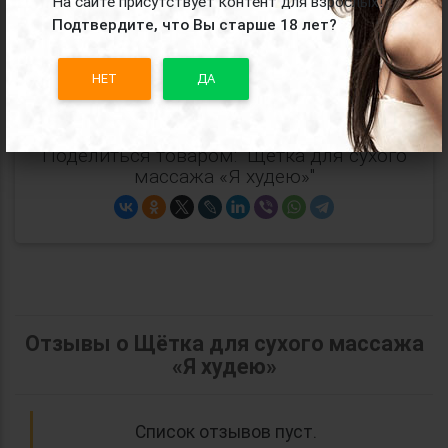
На сайте присутствует контент для взрослых!
Подтвердите, что Вы старше 18 лет?
Производитель:
Art beauty
НЕТ
ДА
Все
подарки Art beauty
Поделиться товаром: "Щётка для сухого
массажа «Я худею»"
Отзывы о Щётка для сухого массажа
«Я худею»
Список отзывов пуст.