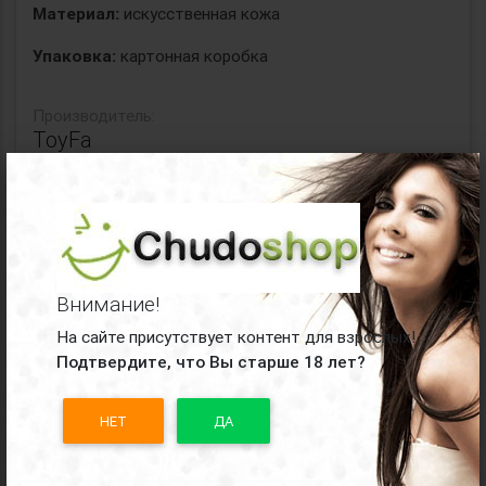
Материал:
искусственная кожа
Упаковка:
картонная коробка
Производитель:
ToyFa
×
Все
наручники, ошейники ToyFa
Поделиться товаром: "Оковы на ноги из
материала с 3d-эффектом"
Внимание!
На сайте присутствует контент для взрослых!
Подтвердите, что Вы старше 18 лет?
НЕТ
ДА
Отзывы о Оковы на ноги из материала
с 3d-эффектом