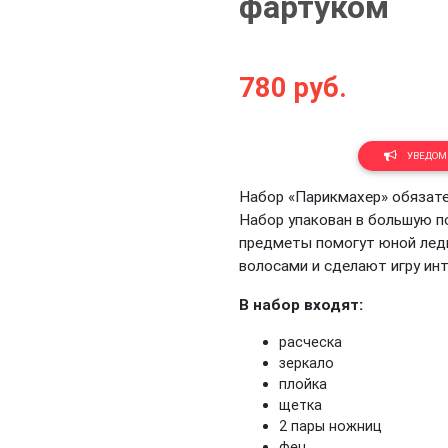
фартуком
780
руб.
Next
УВЕДОМИ
Набор «Парикмахер» обязате
Набор упакован в большую п
предметы помогут юной леди
волосами и сделают игру ин
В набор входят:
расческа
зеркало
плойка
щетка
2 пары ножниц
фен