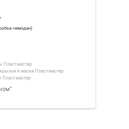
ь
коробка-чемодан)
ы Пластмастер
крылья и маски Пластмастер
ы Пластмастер
ком"