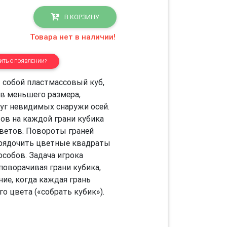
В КОРЗИНУ
Товара нет в наличии!
ТЬ О ПОЯВЛЕНИИ?
 собой пластмассовый куб,
ов меньшего размера,
уг невидимых снаружи осей.
ов на каждой грани кубика
цветов. Повороты граней
орядочить цветные квадраты
собов. Задача игрока
поворачивая грани кубика,
ние, когда каждая грань
о цвета («собрать кубик»).