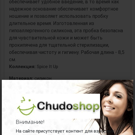
обеспечивает удобное введение, в то время как
надежное основание обеспечивает комфортное
ношение и позволяет использовать пробку
длительное время. Изготовленная из
гипоаллергенного силикона, эта пробка безопасна
для чувствительной кожи и может быть
прокипячена для тщательной стерилизации,
обеспечивая чистоту и гигиену. Рабочая длина - 8,5
см.
Коллекция:
Spice It Up
Материал:
силикон
×
Упаковка:
картонная коробка
Производитель:
Lola Games
Внимание!
Все
анальные пробки Lola Games
На сайте присутствует контент для взрослых!