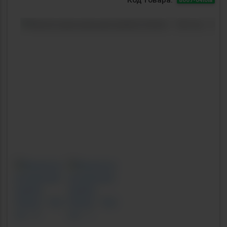
Previous
Next