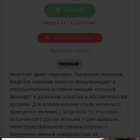
В КОРЗИНУ
Товара нет в наличии!
УВЕДОМИТЬ О ПОЯВЛЕНИИ?
Варианты товара:
черный
Не устоят даже «ледники». Говорящее название
Surge без зазрения совести предупреждает о
сокрушительном всплеске эмоций, который
приведет в движение зажатые в обстоятельства
оргазмы. Для возникновения столь желанного
природного явления у Surge есть то, что редко
встречается у других игрушек — две идеально
сконструированные активные стороны с
безупречно нежной поверхностью из