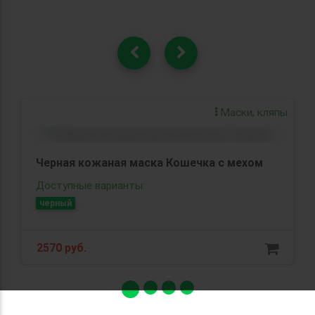
Маски, кляпы
ка Кошечка с мехом
Большой фаллоимитатор 
см.
Доступные варианты:
телесный
1580 руб.