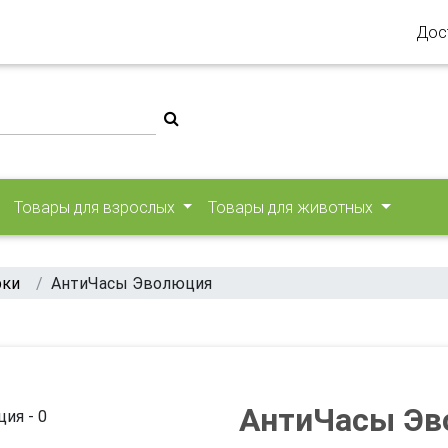
Дос
Товары для взрослых
Товары для животных
рки
АнтиЧасы Эволюция
АнтиЧасы Эв