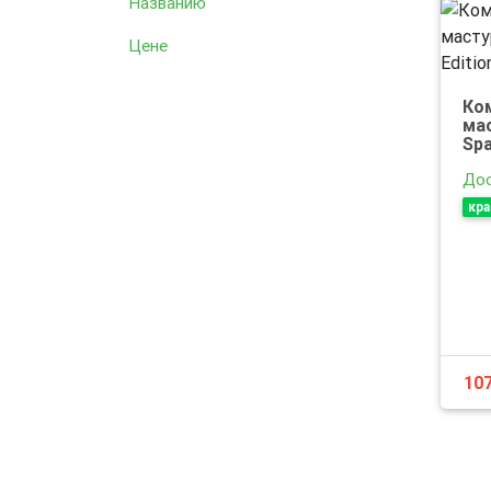
Названию
Цене
Ко
ма
Spa
Дос
кр
10