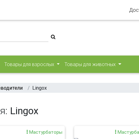
Дос
Товары для взрослых
Товары для животных
зводители
Lingox
я:
Lingox
Мастурбаторы
Мастурб