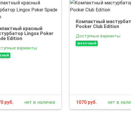
Компактный мастурба
Pocker Club Edition
мпактный красный
стурбатор Lingox Poker
Доступные варианты:
de Edition
молочный
тупные варианты:
асный
70
руб.
нет в наличии
1070
руб.
нет в нал