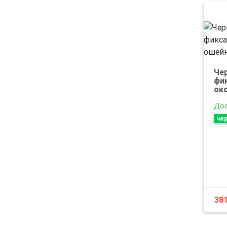
Че
фик
ок
Дос
чер
38