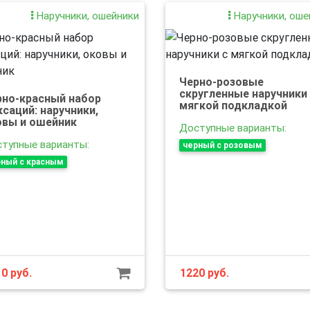
Наручники, ошейники
Наручники, оше
Черно-розовые
скругленные наручники
рно-красный набор
мягкой подкладкой
саций: наручники,
овы и ошейник
Доступные варианты:
тупные варианты:
черный с розовым
ный с красным
10
руб.
1220
руб.