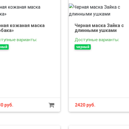
рная кожаная маска
Черная маска Зайка с
обака»
длинными ушками
тупные варианты:
Доступные варианты:
рный
черный
80
руб.
2420
руб.