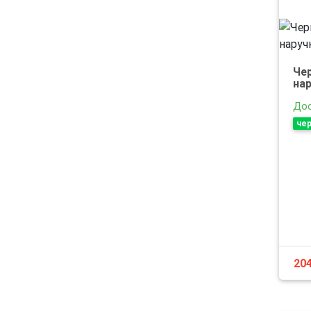
Че
на
Дос
че
20