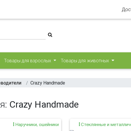
Дос
Товары для взрослых
Товары для животных
зводители
Crazy Handmade
я:
Crazy Handmade
Наручники, ошейники
Стеклянные и металлич