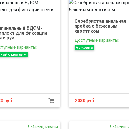
Серебристая анальная
пробка с бежевым
игинальный БДСМ-
хвостиком
мплект для фиксации
 и рук
Доступные варианты:
тупные варианты:
бежевый
ный с красным
80
руб.
2030
руб.
Маски, кляпы
Маски, 