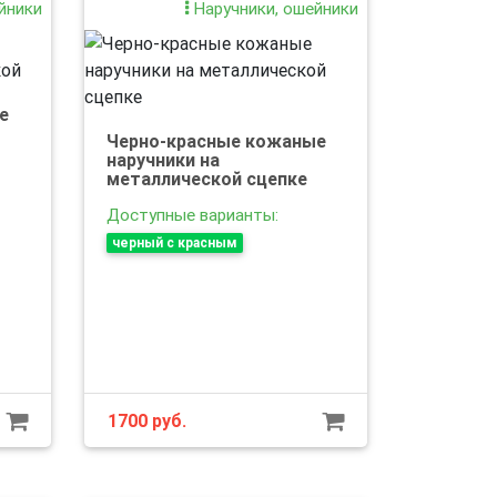
йники
Наручники, ошейники
е
Черно-красные кожаные
наручники на
металлической сцепке
Доступные варианты:
черный с красным
1700
руб.