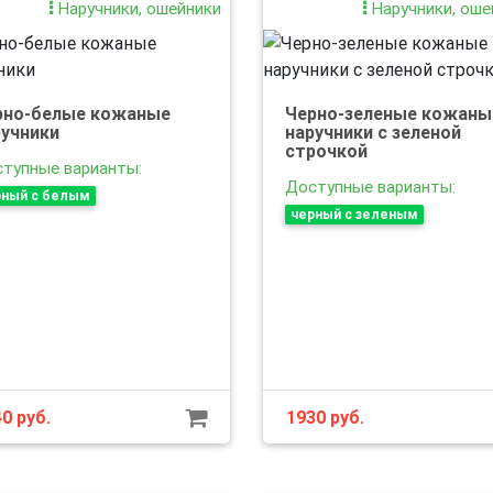
Наручники, ошейники
Наручники, оше
рно-белые кожаные
Черно-зеленые кожаны
ручники
наручники с зеленой
строчкой
тупные варианты:
Доступные варианты:
рный с белым
черный с зеленым
40
руб.
1930
руб.