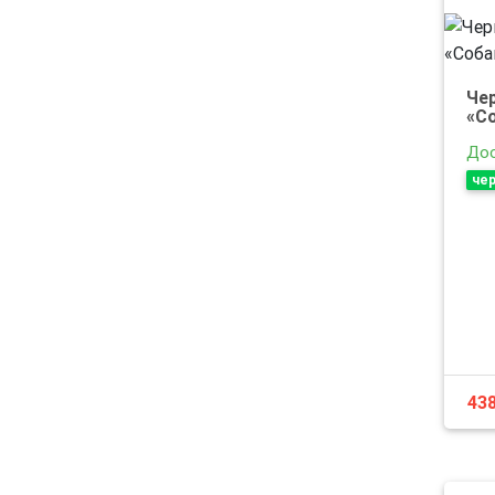
Че
«С
Дос
че
43