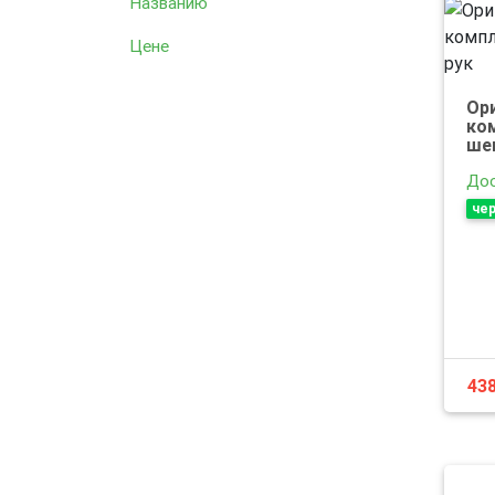
Названию
Цене
Ор
ко
шеи
Дос
чер
43