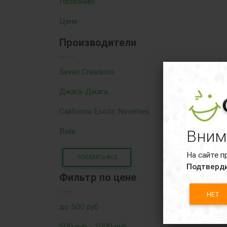
Названию
Цене
Производители
Seven Creations
Джага-Джага
California Exotic Novelties
Baile
Вним
На сайте п
ПОКАЗАТЬ ВСЕ
Подтверди
Фильтр по цене
НЕТ
до 500 руб
500 руб - 1000 руб