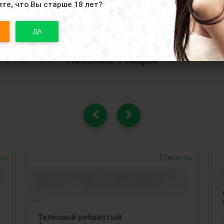
те, что Вы старше 18 лет?
ДА
Похожие товары
ны
Гиганты
Телесный ребристый