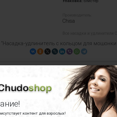
Упаковка:
блистер
Производитель:
Chisa
Все
насадки и удлинители C
"Насадка-удлинитель с кольцом для мошонки N
-удлинитель с кольцом для мошонки Nubb
ание!
рисутствует контент для взрослых!