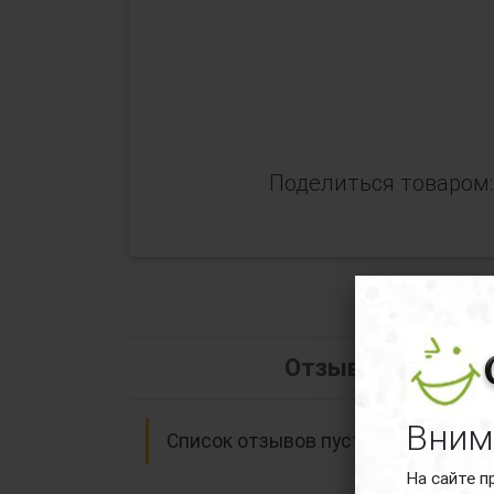
Поделиться товаром: 
Отзывы о Насадка
Вним
Список отзывов пуст.
На сайте п