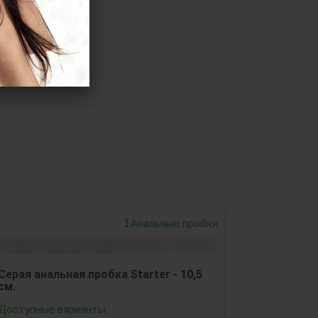
Анальные пробки
Серая анальная пробка Starter - 10,5
см.
Доступные варианты: