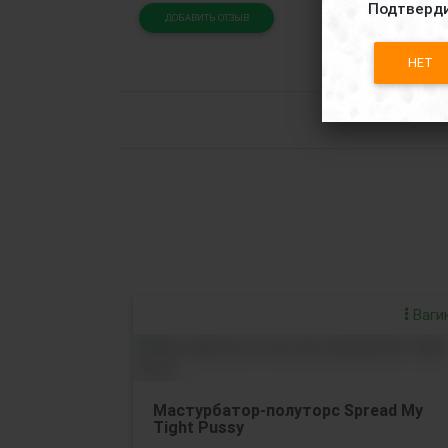
Подтверди
ДОБАВИТЬ ОТЗЫВ
НЕТ
Ваги
Мастурбатор-полуторс Spread My
Tight Pussy