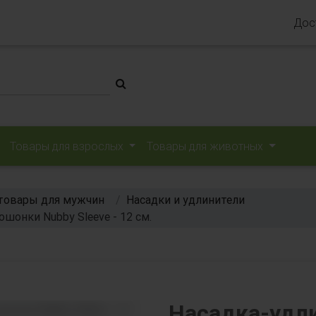
Дос
Товары для взрослых
Товары для животных
товары для мужчин
Насадки и удлинители
шонки Nubby Sleeve - 12 см.
Насадка-удли