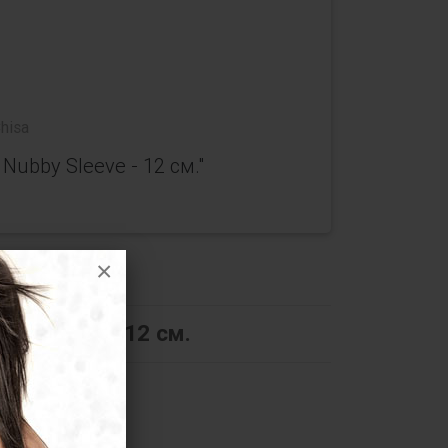
hisa
ubby Sleeve - 12 см."
×
y Sleeve - 12 см.