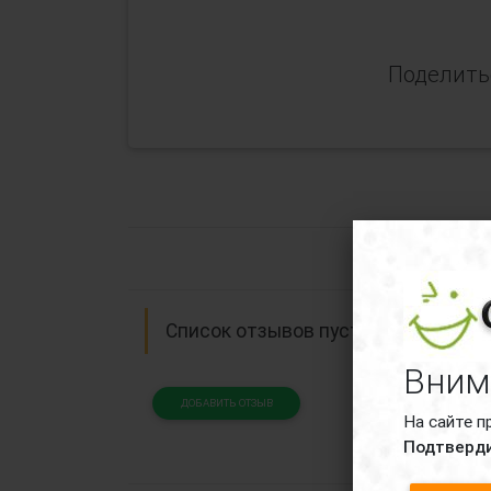
Поделитьс
Отзыв
Список отзывов пуст.
Вним
ДОБАВИТЬ ОТЗЫВ
На сайте п
Подтверди