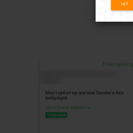
НЕТ
Мастурбато
Мастурбатор-вагина Sandara без
вибрации
Доступные варианты:
телесный