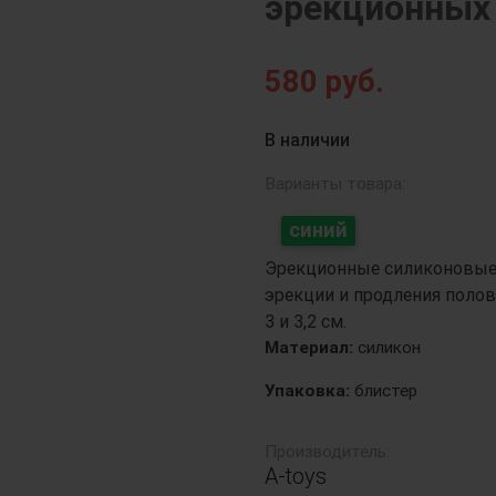
эрекционных 
580
руб.
Next
В наличии
Варианты товара:
синий
Эрекционные силиконовые 
эрекции и продления полово
3 и 3,2 см.
Материал:
силикон
Упаковка:
блистер
Производитель:
A-toys