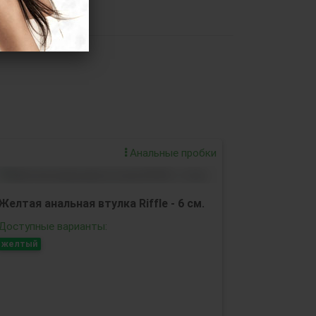
Анальные пробки
Желтая анальная втулка Riffle - 6 см.
Доступные варианты:
желтый