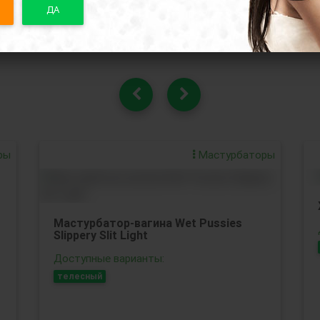
ДА
Похожие товары
ры
Мастурбаторы
Мастурбатор-вагина Wet Pussies
Slippery Slit Light
Доступные варианты:
телесный