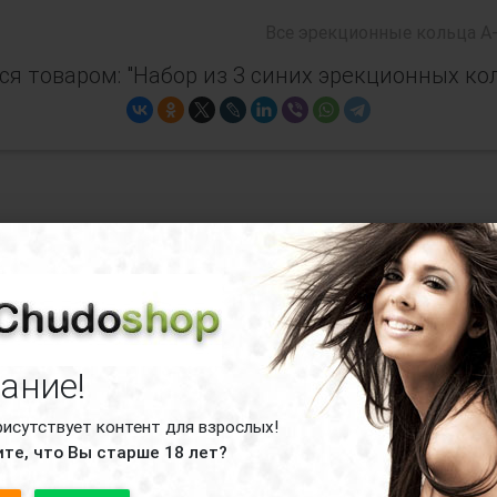
Все
эрекционные кольца A-
я товаром: "Набор из 3 синих эрекционных кол
ы о Набор из 3 синих эрекционных колец 
ание!
рисутствует контент для взрослых!
те, что Вы старше 18 лет?