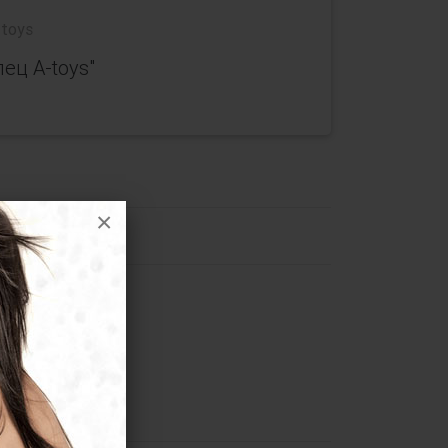
toys
ец A-toys"
×
A-toys