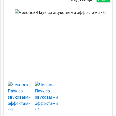
Previous
Next