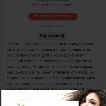
Товара нет в наличии!
УВЕДОМИТЬ О ПОЯВЛЕНИИ?
Варианты товара:
бирюзовый
Эрекционное кольцо с анальным стимулятором,
изготовлено из гипоаллергенного силикона, не
только прослужит долго, но и гарантирует
высокий уровень гигиеничности и не доставит
хлопот во время мытья. Анатомическая форма
массажера обеспечивает отличную стимуляцию.
Кольцо можно надеть на основание пениса, либо
под мошонку, а также использовать его в
качестве удобной ручки. Рабочая длина - 10 см.
×
Минимальный диаметр — 2,5 см. Внутренний
диаметр кольца — 3,6 см.