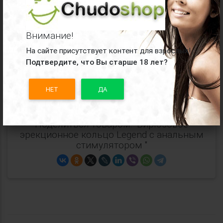
Коллекция:
Spice It Up
Материал:
силикон
Внимание!
Упаковка:
картонная коробка
На сайте присутствует контент для взрослых!
Подтвердите, что Вы старше 18 лет?
Производитель:
Lola Games
НЕТ
ДА
Все
эрекционные кольца Lola Games
Поделиться товаром: "Бирюзовое
эрекционное кольцо Legend с анальным
стимулятором "