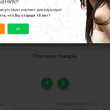
ание!
рисутствует контент для взрослых!
те, что Вы старше 18 лет?
ДА
Похожие товары
ые
Массажеры простаты