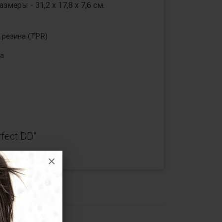
змеры - 31,2 х 17,8 х 7,6 см.
резина (TPR)
а
fect DD"
×
t DD