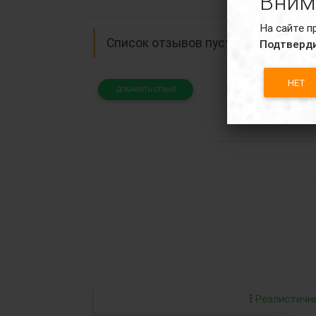
Вним
На сайте п
Список отзывов пуст.
Подтверди
НЕТ
ДОБАВИТЬ ОТЗЫВ
Реалистичн