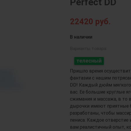
Perfect DD
22420
руб.
Next
В наличии
Варианты товара:
телесный
Пришло время осуществит
фантазии с нашим потряса
DD! Каждый дюйм мягкого т
вас. Ее большие круглые я
сжимания и массажа, в то в
дырочки имеют приятные б
разработаны, чтобы масс
пениса. Каждое отверстие 
вам реалистичный опыт, ко