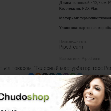
Длина тоннелей - 12,7 см. Ра
Коллекция:
PDX Plus
Материал:
термопластичная 
Упаковка:
картонная коробк
Производитель:
Pipedream
Все
вагины Pipedream
ься товаром: "Телесный мастурбатор-торс Per
ывы о Телесный мастурбатор-торс Perfec