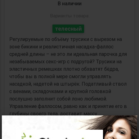
В наличии
Варианты товара:
телесный
Регулируемые по объёму трусики с вырезом на
зоне бикини и реалистичная насадка-фаллос
средней длины – не это ли идеальная парочка для
незабываемых секс-игр с подругой? Трусики на
эластичных ремешках плотно обхватят бёдра,
чтобы вы в полной мере смогли управлять
насадкой, надетой на штырёк. Податливый ствол
с венами, складочками и крупной головкой
послушно заполнит собой лоно любимой.
Управление фаллосом, равно как и принятие его в
глубины своего тела, доставит массу
×
удовольствия и подарит по-настоящему яркие
ощущения вам обеим.
Коллекция:
HARNESS CLASSIC