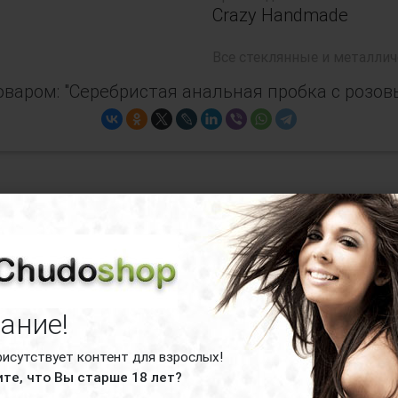
Crazy Handmade
Все
стеклянные и металлич
варом: "Серебристая анальная пробка с розо
Серебристая анальная пробка с розовым
ание!
рисутствует контент для взрослых!
те, что Вы старше 18 лет?