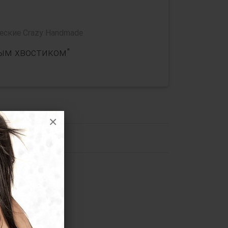
еские Crazy Handmade
вым хвостиком"
×
 хвостиком