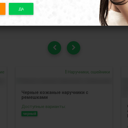
ДА
Похожие товары
ие
Наручники, ошейники
Черные кожаные наручники с
ремешками
Доступные варианты:
черный