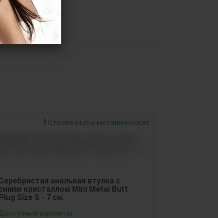
Стеклянные и металлические
Серебристая анальная втулка с
синим кристаллом Mini Metal Butt
Plug Size S - 7 см.
Доступные варианты: