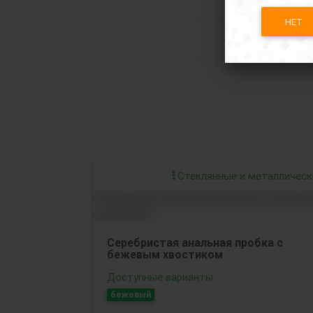
НЕТ
Стеклянные и металлическ
Серебристая анальная пробка с
бежевым хвостиком
Доступные варианты:
бежевый