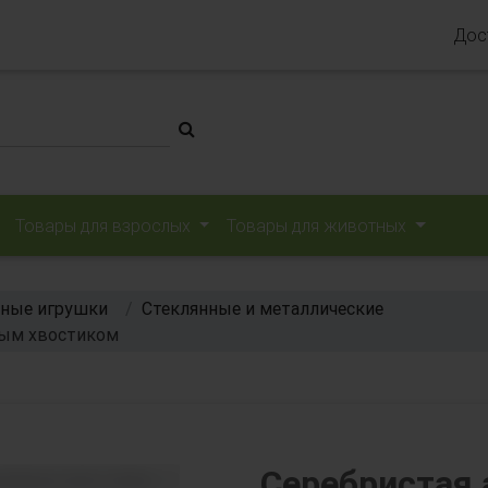
Дос
Товары для взрослых
Товары для животных
ные игрушки
Стеклянные и металлические
вым хвостиком
Серебристая 