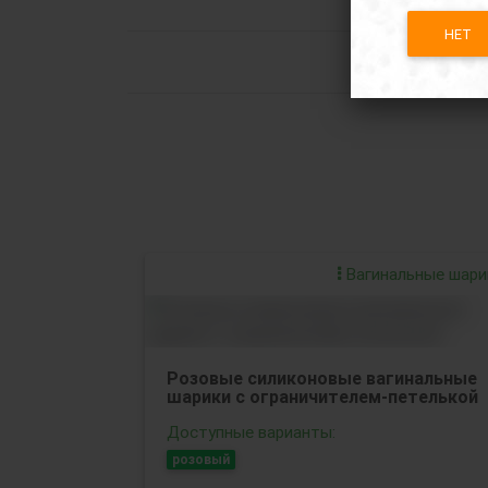
НЕТ
Вагинальные шари
Розовые силиконовые вагинальные
шарики с ограничителем-петелькой
Доступные варианты:
розовый