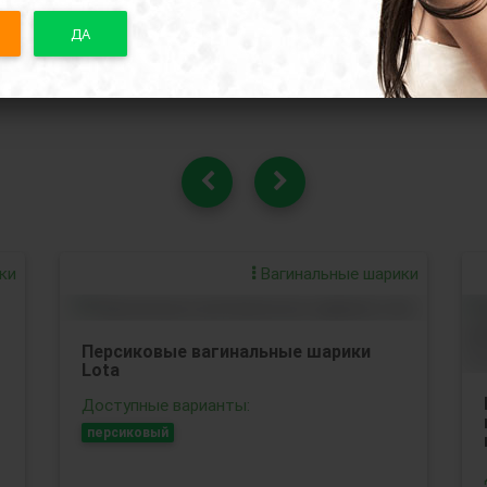
ДА
Похожие товары
ки
Вагинальные шарики
Персиковые вагинальные шарики
Lota
Доступные варианты:
персиковый