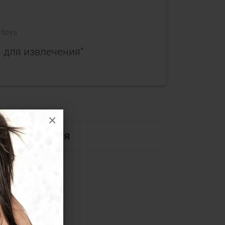
toys
 для извлечения"
×
я извлечения