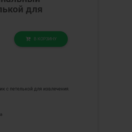
лькой для
В КОРЗИНУ
к с петелькой для извлечения.
а