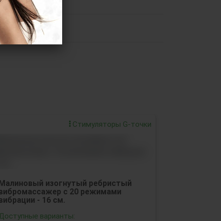
Стимуляторы G-точки
Малиновый изогнутый ребристый
вибромассажер с 20 режимами
вибрации - 16 см.
Доступные варианты: