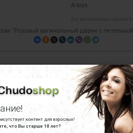
A-toys
Все
вагинальные шарики A-
ром: "Розовый вагинальный шарик с петелькой
зовый вагинальный шарик с петелькой дл
ание!
рисутствует контент для взрослых!
те, что Вы старше 18 лет?