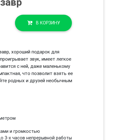
озавр
В КОРЗИНУ
завр, хороший подарок для
проигрывает звук, имеет легкое
равится с ней, даже маленькому
омпактная, что позволит взять ее
уйте родных и друзей необычным
 метром
ками и громкостью
 до 3-х часов непрерывной работы