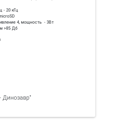
 - 20 кГц
microSD
ивление 4, мощность - 3Вт
м >85 Дб
м
- Динозавр"