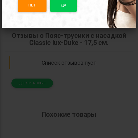
НЕТ
ДА
Отзывы о Пояс-трусики с насадкой
Classic lux-Duke - 17,5 см.
Список отзывов пуст.
ДОБАВИТЬ ОТЗЫВ
Похожие товары