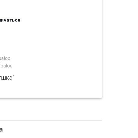
личаться
aloo
baloo
ушка"
а