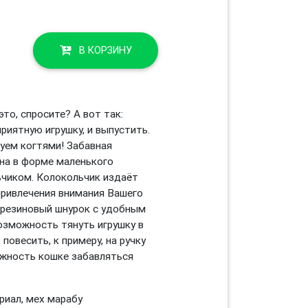
В КОРЗИНУ
то, спросите? А вот так:
приятную игрушку, и выпустить.
цуем когтями! Забавная
на в форме маленького
ьчиком. Колокольчик издаёт
привлечения внимания Вашего
й резиновый шнурок с удобным
озможность тянуть игрушку в
повесить, к примеру, на ручку
ожность кошке забавляться
риал, мех марабу