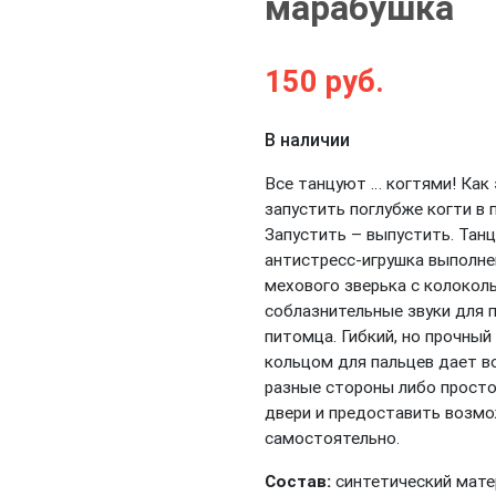
марабушка
150
руб.
Next
В наличии
Все танцуют … когтями! Как э
запустить поглубже когти в 
Запустить – выпустить. Тан
антистресс-игрушка выполне
мехового зверька с колокол
соблазнительные звуки для 
питомца. Гибкий, но прочны
кольцом для пальцев дает в
разные стороны либо просто 
двери и предоставить возм
самостоятельно.
Состав:
синтетический мате