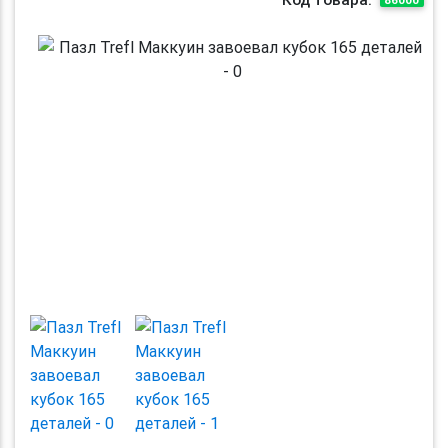
Previous
Next