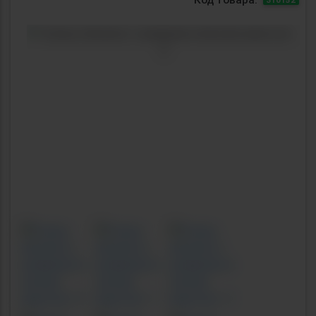
Previous
Next